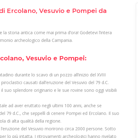
 di Ercolano, Vesuvio e Pompei da
la storia antica come mai prima d’ora! Godetevi l’intera
trimonio archeologico della Campania.
rcolano, Vesuvio e Pompei:
dino durante lo scavo di un pozzo all’inizio del XVIII
piroclastici causati dall’eruzione del Vesuvio del 79 d.C.
 suo splendore originario e le sue rovine sono oggi visibili
tale ad aver eruttato negli ultimi 100 anni, anche se
del 79 d.C., che seppellì di cenere Pompei ed Ercolano. Il suo
la di alta qualità della regione.
 l’eruzione del Vesuvio morirono circa 2000 persone. Sotto
er lo più intatta. I ritrovamenti archeologici hanno rivelato