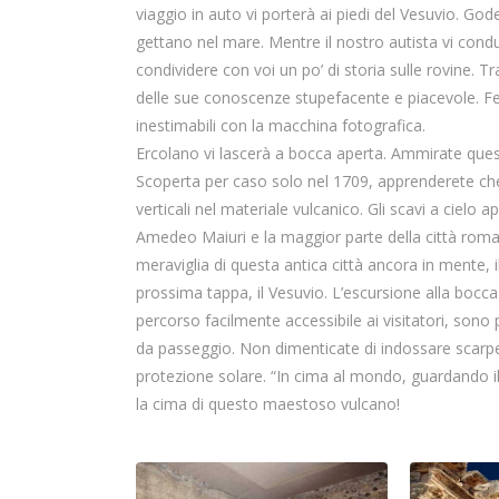
viaggio in auto vi porterà ai piedi del Vesuvio. God
gettano nel mare. Mentre il nostro autista vi conduc
condividere con voi un po’ di storia sulle rovine. T
delle sue conoscenze stupefacente e piacevole. Fer
inestimabili con la macchina fotografica.
Ercolano vi lascerà a bocca aperta. Ammirate ques
Scoperta per caso solo nel 1709, apprenderete che 
verticali nel materiale vulcanico. Gli scavi a cielo 
Amedeo Maiuri e la maggior parte della città romana
meraviglia di questa antica città ancora in mente, i
prossima tappa, il Vesuvio. L’escursione alla bocca 
percorso facilmente accessibile ai visitatori, son
da passeggio. Non dimenticate di indossare scarp
protezione solare. “In cima al mondo, guardando il
la cima di questo maestoso vulcano!