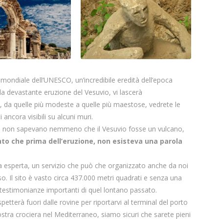
 mondiale dell’UNESCO, un’incredibile eredità dell’epoca
a devastante eruzione del Vesuvio, vi lascerà
, da quelle più modeste a quelle più maestose, vedrete le
ancora visibili su alcuni muri.
ti non sapevano nemmeno che il Vesuvio fosse un vulcano,
nto che prima dell’eruzione, non esisteva una parola
da esperta, un servizio che può che organizzato anche da noi
o. Il sito è vasto circa 437.000 metri quadrati e senza una
e testimonianze importanti di quel lontano passato.
spetterà fuori dalle rovine per riportarvi al terminal del porto
ostra crociera nel Mediterraneo, siamo sicuri che sarete pieni