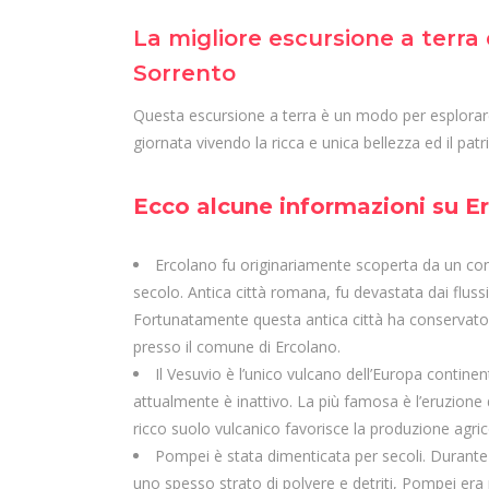
La migliore escursione a terra
Sorrento
Questa escursione a terra è un modo per esplorare 
giornata vivendo la ricca e unica bellezza ed il pa
Ecco alcune informazioni su E
Ercolano fu originariamente scoperta da un conta
secolo. Antica città romana, fu devastata dai flussi 
Fortunatamente questa antica città ha conservato il
presso il comune di Ercolano.
Il Vesuvio è l’unico vulcano dell’Europa continen
attualmente è inattivo. La più famosa è l’eruzione 
ricco suolo vulcanico favorisce la produzione agrico
Pompei è stata dimenticata per secoli. Durante
uno spesso strato di polvere e detriti, Pompei era p